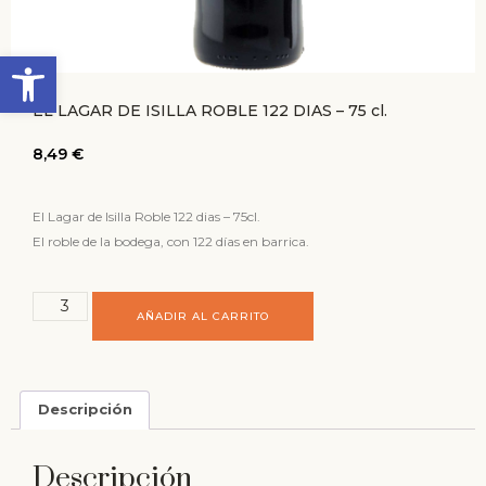
Abrir barra de herramientas
EL LAGAR DE ISILLA ROBLE 122 DIAS – 75 cl.
8,49
€
El Lagar de Isilla Roble 122 dias – 75cl.
El roble de la bodega, con 122 días en barrica.
AÑADIR AL CARRITO
Descripción
Descripción