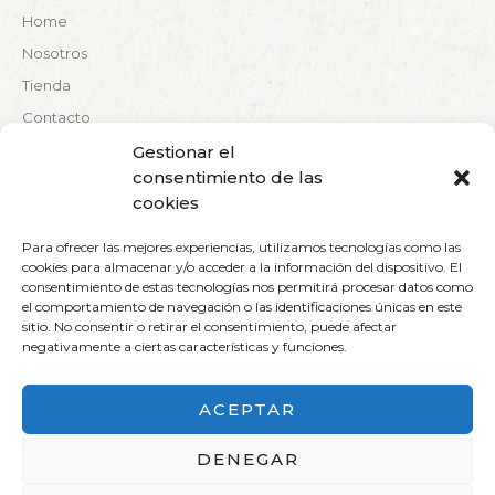
Home
Nosotros
Tienda
Contacto
Información
Gestionar el
consentimiento de las
Aviso legal
cookies
Política de envíos
Para ofrecer las mejores experiencias, utilizamos tecnologías como las
Política de privacidad
cookies para almacenar y/o acceder a la información del dispositivo. El
consentimiento de estas tecnologías nos permitirá procesar datos como
Política de cookies
el comportamiento de navegación o las identificaciones únicas en este
sitio. No consentir o retirar el consentimiento, puede afectar
negativamente a ciertas características y funciones.
ACEPTAR
© 2023 Otones Miguelañez . Todos los derechos reservados.
DENEGAR
Diseñado por
Grupo AJA