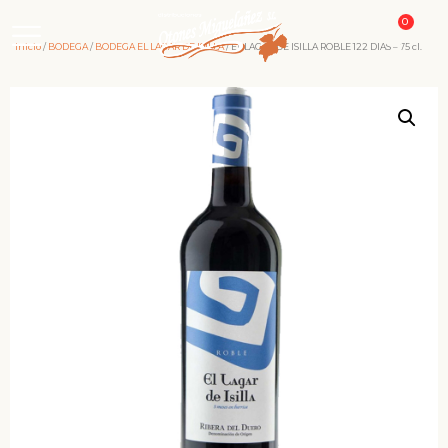
0
Inicio
/
BODEGA
/
BODEGA EL LAGAR DE ISILLA
/ EL LAGAR DE ISILLA ROBLE 122 DIAS – 75 cl.